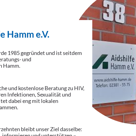
fe Hamm e.V.
rde 1985 gegründet und ist seitdem
Beratungs- und
in Hamm.
che und kostenlose Beratung zu HIV,
en Infektionen, Sexualität und
et dabei eng mit lokalen
sammen.
rzehnten bleibt unser Ziel dasselbe:
 informieren und unterstützen –