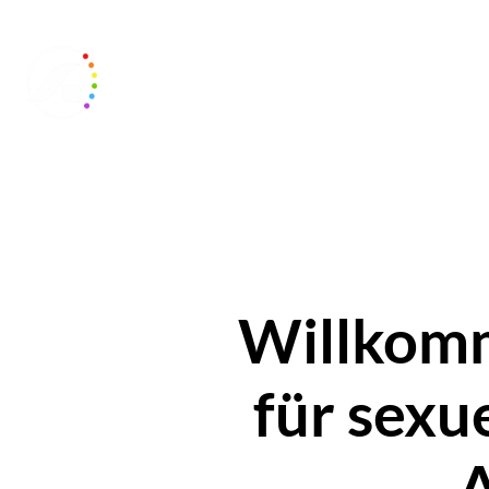
Start
Präventio
Willkomm
für sexu
A