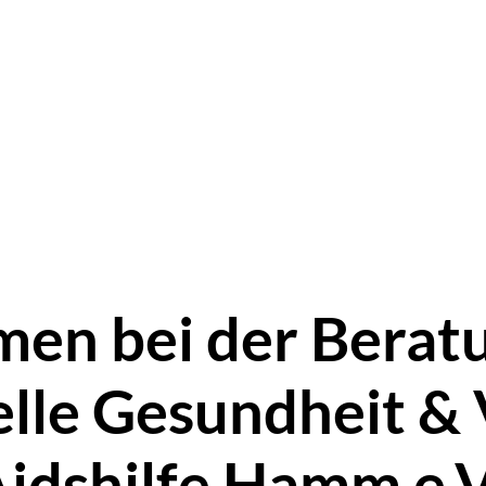
Aktuelles
Test & Beratung
Queer & Trans*
G
n & Bildung
Über uns
Kontakt
Mitmachen & S
en bei der Beratu
elle Gesundheit & V
idshilfe Hamm e.V