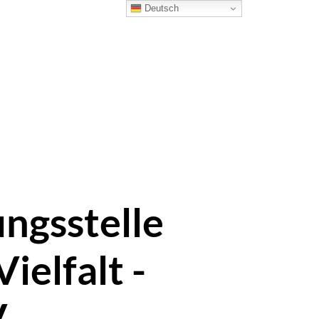
Deutsch
ruppenangebote
penden
ngsstelle
ielfalt -
.