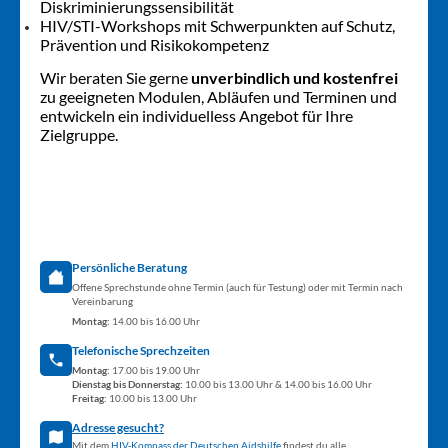
Diskriminierungssensibilität
HIV/STI-Workshops mit Schwerpunkten auf Schutz,
Prävention und Risikokompetenz
Wir beraten Sie gerne
unverbindlich und kostenfrei
zu geeigneten Modulen, Abläufen und Terminen und
entwickeln ein individuelless Angebot für Ihre
Zielgruppe.
Noch Fragen?
Persönliche Beratung
Offene Sprechstunde ohne Termin (auch für Testung) oder mit Termin nach
Vereinbarung
Montag:
14.00 bis 16.00 Uhr
Telefonische Sprechzeiten
Montag:
17.00 bis 19.00 Uhr
Dienstag bis Donnerstag:
10.00 bis 13.00 Uhr & 14.00 bis 16.00 Uhr
Freitag:
10.00 bis 13.00 Uhr
Adresse gesucht?
Mit dem
HIV-Kompass der Deutschen Aidshilfe
findest du alle