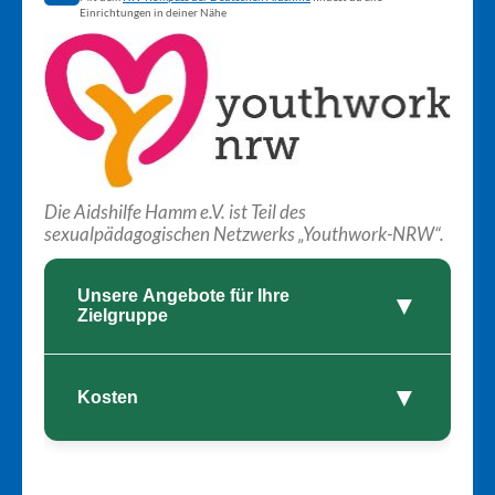
Einrichtungen in deiner Nähe
Die Aidshilfe Hamm e.V. ist Teil des
sexualpädagogischen Netzwerks „Youthwork-NRW“.
Unsere Angebote für Ihre
▼
Zielgruppe
▼
🎓 Für Schulen
Kosten
Interaktive Workshops für Schulklassen zu HIV/STI-
Prävention, Vielfalt und sexualpädagogischen Themen.
Kostenfrei für alle
📚 Für Erwachsenenbildung