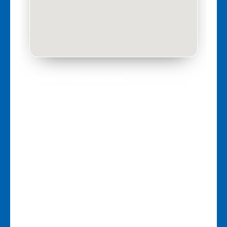
Telefon
+49 2381 5575
E-Mail
info@aidshilfe-hamm.de
Adresse
Ostenallee 38, Hamm, 59063
Öffnungszeiten
TELEFONISCHE BERATUNG &
TERMINVEREINBARUNG
Montag
17:00–19:00 Uhr
Dienstag–Donnerstag